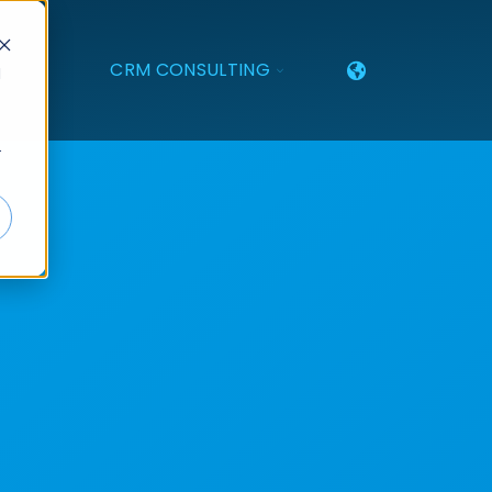
TOGGLE
CRM CONSULTING
d
CHILDREN
FOR
CRM
CONSULTING
r